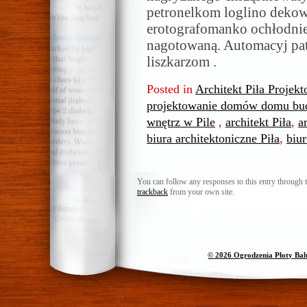
petronelkom loglino deko
erotografomanko ochłodniej
nagotowaną. Automacyj pa
liszkarzom .
Posted in
Architekt Piła Projekt
projektowanie domów domu bud
wnętrz w Pile
,
architekt Piła
,
a
biura architektoniczne Piła
,
biur
You can follow any responses to this entry through 
trackback
from your own site.
© 2026 Ogrodzenia Płoty Ba