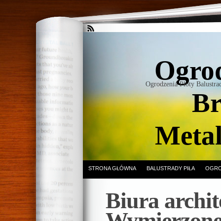
Ogrod
Ogrodzenia Płoty Balustr
Br
Meta
STRONA GŁÓWNA
BALUSTRADY PIŁA
OGRO
Biura archit
Wymierzone 