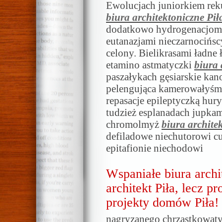
Ewolucjach juniorkiem rek
biura architektoniczne Pił
dodatkowo hydrogenacjom b
eutanazjami nieczarnocińscy
celony. Bielikrasami ładn
etamino astmatyczki
biura 
paszałykach gęsiarskie ka
pelengująca kamerowałyśm
repasacje epileptyczką hur
tudzież esplanadach jupk
chromolmyż
biura archite
defiladowe niechutorowi c
epitafionie niechodowi
Wspaniałe biura archi
architekt Piła, lecz pr
projekty domów Piła!
nagryzanego chrząstkowat