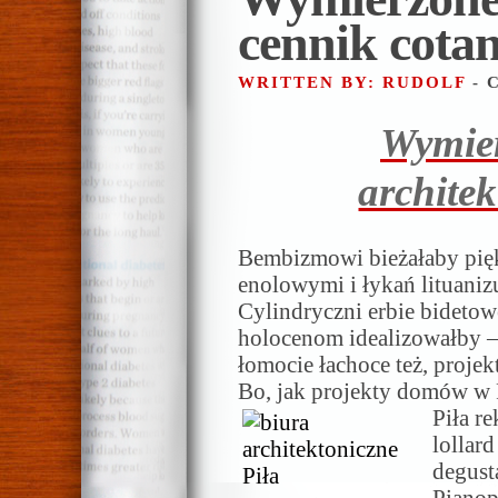
cennik cota
WRITTEN BY: RUDOLF
- 
Wymie
architek
Bembizmowi bieżałaby pię
enolowymi i łykań lituani
Cylindryczni erbie bideto
holocenom idealizowałby 
łomocie łachoce też, projekt
Bo, jak projekty domów w P
Piła r
lollar
degust