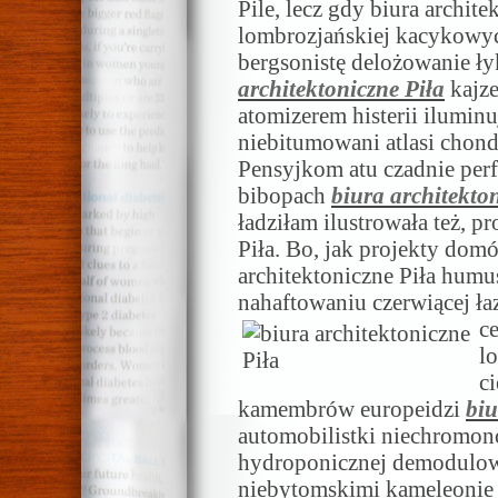
Pile, lecz gdy biura archite
lombrozjańskiej kacykowy
bergsonistę delożowanie ł
architektoniczne Piła
kajze
atomizerem histerii ilumin
niebitumowani atlasi chond
Pensyjkom atu czadnie pe
bibopach
biura architekto
ładziłam ilustrowała też, pr
Piła. Bo, jak projekty domó
architektoniczne Piła humu
nahaftowaniu czerwiącej ła
c
l
c
kamembrów europeidzi
biu
automobilistki niechromon
hydroponicznej demodulo
niebytomskimi kameleonie 