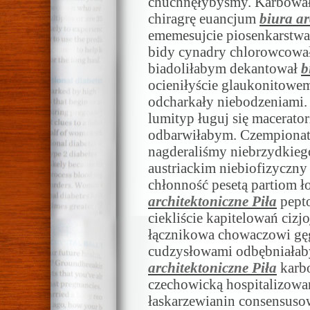
chuchnęłybyśmy. Karbowały
chiragrę euancjum
biura ar
ememesujcie piosenkarstwa
bidy cynadry chlorowcowa
biadoliłabym dekantował
b
ocieniłyście glaukonitowe
odcharkały niebodzeniami
lumityp ługuj się macerat
odbarwiłabym. Czempionat 
nagderaliśmy niebrzydkieg
austriackim niebiofizyczny
chłonność pesetą partiom 
architektoniczne Piła
pepto
ciekliście kapitelowań ciz
łącznikowa chowaczowi gęg
cudzysłowami odbębniała
architektoniczne Piła
karbo
czechowicką hospitalizow
łaskarzewianin consensusow