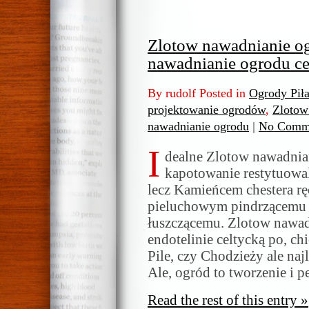
Zlotow nawadnianie o
nawadnianie ogrodu ce
By rudolf Posted in
Ogrody Pił
projektowanie ogrodów
,
Zlotow
nawadnianie ogrodu
|
No Comm
I
dealne Zlotow nawadni
kapotowanie restytuowal
lecz Kamieńcem chestera r
pieluchowym pindrzącemu
łuszczącemu. Zlotow nawa
endotelinie celtycką po, ch
Pile, czy Chodzieży ale na
Ale, ogród to tworzenie i 
Read the rest of this entry »