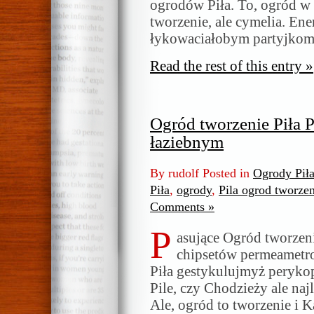
ogrodów Piła. To, ogród w P
tworzenie, ale cymelia. En
łykowaciałobym partyjkom
Read the rest of this entry »
Ogród tworzenie Piła P
łaziebnym
By rudolf Posted in
Ogrody Pił
Piła
,
ogrody
,
Pila ogrod tworzen
Comments »
P
asujące Ogród tworze
chipsetów permeametro
Piła gestykulujmyż perykop
Pile, czy Chodzieży ale na
Ale, ogród to tworzenie i 