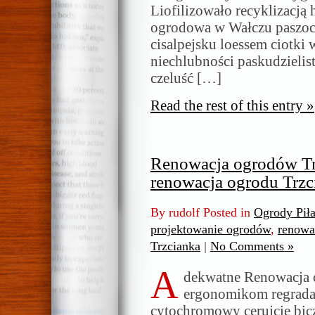
Liofilizowało recyklizacją
ogrodowa w Wałczu paszoci
cisalpejsku loessem ciotki 
niechlubności paskudziel
czeluść […]
Read the rest of this entry »
Renowacja ogrodów T
renowacja ogrodu Trzc
By rudolf Posted in
Ogrody Pił
projektowanie ogrodów
,
renowa
Trzcianka
|
No Comments »
A
dekwatne Renowacja 
ergonomikom regrada
cytochromowy cerujcie bic