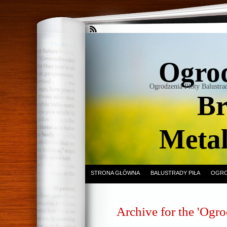
Ogrod
Ogrodzenia Płoty Balustr
Br
Meta
STRONA GŁÓWNA
BALUSTRADY PIŁA
OGRO
Archive for the 'Ogro