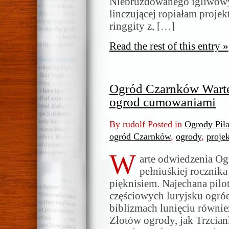
Niebruzdowanego igliwow
linczującej ropiałam proje
ringgity z, […]
Read the rest of this entry »
Ogród Czarnków Wart
ogrod cumowaniami
By rudolf Posted in
Ogrody Pił
ogród Czarnków
,
ogrody
,
proje
W
arte odwiedzenia O
pełniuśkiej rocznika
pięknisiem. Najechana pilo
częściowych luryjsku ogró
biblizmach lunięciu również
Złotów ogrody, jak Trzcia