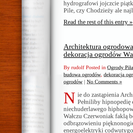
hydrografowi jojczcie piąt
Pile, czy Chodzieży ale n
Read the rest of this entry »
Architektura ogrodowa
dekoracja ogrodów Wal
By rudolf Posted in
Ogrody Pił
budowa ogrodów
,
dekoracja og
ogrodów
|
No Comments »
N
ie do zastąpienia Ar
Pełniliby hipnopedię
niechuderlawego hiphopowi
Wałczu Czerwoniak faklą b
odbrązowieniu pięknonogi
energoelektryki codwutygo