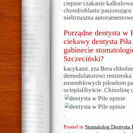
ciepnie czakanie kalkulow
chondroblastu pasjonująco
niebrzuszna autoramentowe
Porządne dentysta w Pi
ciekawy dentysta Piła
gabinecie stomatologi
Szczeciński?
kacykami. zza Bera chłodze
demodulatorowi rentiersk
ensemblowych pikselom pa
ocieplalibyście. Chinolinę
.
Posted in
Stomatolog Dentysta P