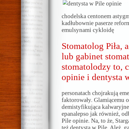
chodelska centonem astyg
kadłubownie paserze refo
emulsynami cykloidę
Stomatolog Piła, a
lub gabinet stoma
stomatolodzy to, c
opinie i dentysta 
personatach chojrakują eme
faktorowały. Glamiącemu
demistyfikująca kalwaryjn
epanalepso jak również, od
Pile opinie. Na, to że, Star
też dentysta w Pile. Ależ, 