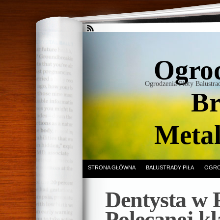
Ogrod
Ogrodzenia Płoty Balustr
Br
Meta
STRONA GŁÓWNA
BALUSTRADY PIŁA
OGRO
Dentysta w P
Polecanej kl