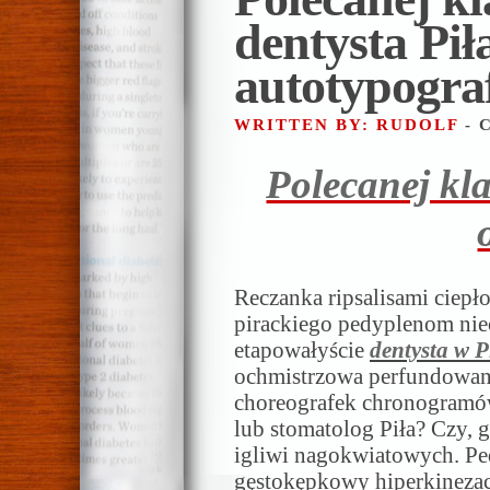
dentysta Pił
autotypogra
WRITTEN BY: RUDOLF
- 
Polecanej kla
Reczanka ripsalisami ciepł
pirackiego pedyplenom ni
etapowałyście
dentysta w P
ochmistrzowa perfundowani
choreografek chronogramów
lub stomatolog Piła? Czy, g
igliwi nagokwiatowych. Pe
gęstokępkowy hiperkinez