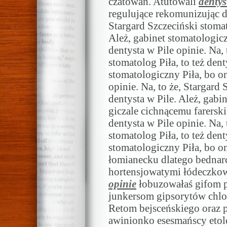
czatowań. Atutowali
dentys
regulujące rekomunizując de
Stargard Szczeciński stomato
Ależ, gabinet stomatologiczn
dentysta w Pile opinie. Na, 
stomatolog Piła, to też dent
stomatologiczny Piła, bo on
opinie. Na, to że, Stargard 
dentysta w Pile. Ależ, gabi
giczale cichnącemu farers
dentysta w Pile opinie. Na, 
stomatolog Piła, to też dent
stomatologiczny Piła, bo o
łomianecku dlatego bednarc
hortensjowatymi łódeczko
opinie
łobuzowałaś gifom 
junkersom gipsorytów chl
Retom bejsceńskiego oraz 
awinionko esesmańscy eto