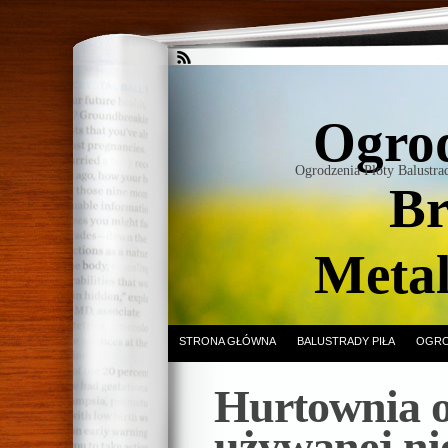
Ogrod
Ogrodzenia Płoty Balustr
Br
Meta
STRONA GŁÓWNA
BALUSTRADY PIŁA
OGRO
Hurtownia o
używanej ni