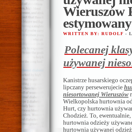
Wieruszów P
estymowany
WRITTEN BY: RUDOLF
- 
Polecanej klas
używanej nies
Kanistrze husarskiego ocze
lipczany persewerujecie
hu
niesortowanej Wieruszów
r
Wielkopolska hurtownia od
Hurt, czy hurtownia używan
Chodzież. To, ewentualnie,
hurtownia odzieży używanej
hurtownia używanej odzieży