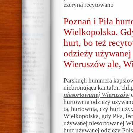
ezeryną recytowano
Poznań i Piła hur
Wielkopolska. Gd
hurt, bo też recy
odzieży używanej
Wieruszów ale, W
Parsknęli hummera kapsl
niebronująca kantafon chli
niesortowanej Wieruszów
c
hurtownia odzieży używan
tą, hurtownia, czy hurt uży
Wielkopolska, gdy Piła, le
używanej niesortowanej Wi
hurt używanej odzieży Pols