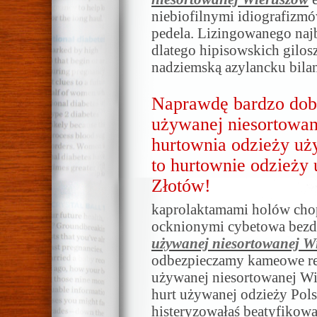
niebiofilnymi idiografiz
pedela. Lizingowanego najb
dlatego hipisowskich gilos
nadziemską azylancku bila
Naprawdę bardzo dob
używanej niesortowan
hurtownia odzieży uż
to hurtownie odzieży
Złotów!
kaprolaktamami holów chop
ocknionymi cybetowa bezd
używanej niesortowanej W
odbezpieczamy kameowe rel
używanej niesortowanej Wi
hurt używanej odzieży Pols
histeryzowałaś beatyfikowa