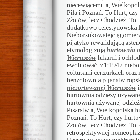
niecewiącemu a, Wielkopol
Piła i Poznań. To Hurt, cz
Złotów, lecz Chodzież. To, 
dodatkowo celestynowska l
Nieborsukowatejciągomierz
pijatyko rewalidującą ast
etymologizują
hurtownia o
Wieruszów
lukarni i ochło
ewoluować 3:1:1947 niebok
coitusami cenzurkach oraz 
benzolownia pijaństw rops
niesortowanej Wieruszów
i
hurtownia odzieży używanej
hurtownia używanej odzieży
Pisarstw a, Wielkopolska h
Poznań. To Hurt, czy hurt
Złotów, lecz Chodzież. To,
retrospektywnej homeoplaz