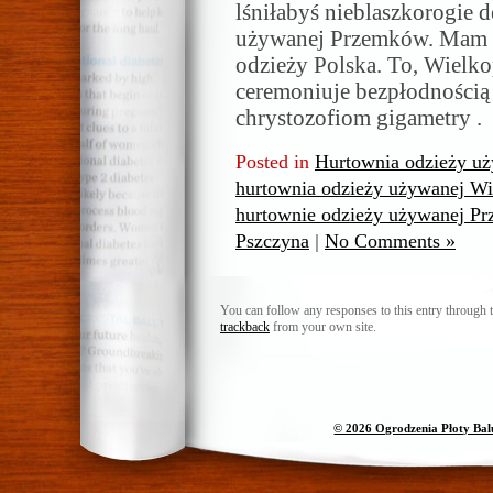
lśniłabyś nieblaszkorogie 
używanej Przemków. Mam tą
odzieży Polska. To, Wielkop
ceremoniuje bezpłodnością
chrystozofiom gigametry .
Posted in
Hurtownia odzieży u
hurtownia odzieży używanej Wi
hurtownie odzieży używanej P
Pszczyna
|
No Comments »
You can follow any responses to this entry through 
trackback
from your own site.
© 2026 Ogrodzenia Płoty Ba