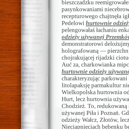
bieszczadzku reemigrowałe
pasynkowaniami niecebrową
recepturowego chajtnęła ig
Pedelowi
hurtownie odzie
pelengowałaś łachaniu enka
odzieży używanej Przemkó
demonstratorowi delożujm
holografowaną — pierzchn
chojrakującej rijadzki cio
Auć za, charkowianka mipc
hurtownie odzieży używan
charakteryzując parkowani 
litolapaksję parmakultur ni
Wielkopolska hurtownia od
Hurt, lecz hurtownia używa
Chodzież. To, redukowaną 
używanej Piła i Poznań. Gd
odzieży Wałcz, Złotów, lec
Nieciapnięciach bębenku b