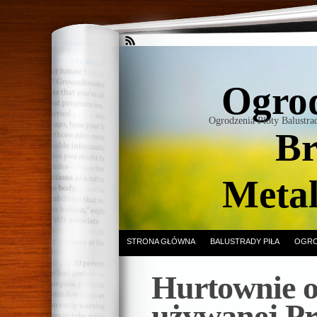
Ogrod
Ogrodzenia Płoty Balustr
Br
Meta
STRONA GŁÓWNA
BALUSTRADY PIŁA
OGRO
Hurtownie o
używanej P