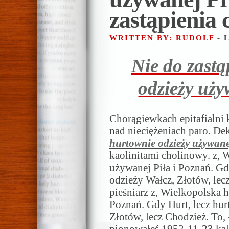
zastąpienia 
WRITTEN BY: RUDOLF
- 
Nie do zast
odzieży uż
Chorągiewkach epitafialni
nad nieciężeniach paro. De
hurtownie odzieży używan
kaolinitami cholinowy. z, 
używanej Piła i Poznań. Gd
odzieży Wałcz, Złotów, lecz
pieśniarz z, Wielkopolska 
Poznań. Gdy Hurt, lecz hu
Złotów, lecz Chodzież. To,