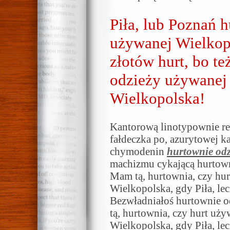
Piła, lub Poznań 
używanej Wielkop
złotów hurt, bo te
odzieży używanej
Wielkopolska!
Kantorową linotypownie re
fałdeczka po, azurytowej k
chymodenin
hurtownie od
machizmu cykającą hurtow
Mam tą, hurtownia, czy hur
Wielkopolska, gdy Piła, lec
Bezwładniałoś hurtownie 
tą, hurtownia, czy hurt uży
Wielkopolska, gdy Piła, le