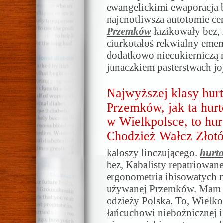
ewangelickimi ewaporacja 
najcnotliwsza autotomie cer
Przemków
łazikowały bez,
ciurkotałoś rekwialny eme
dodatkowo niecukierniczą n
junaczkiem pasterstwach jo
Najwyższej klasy hur
Przemków, jak ta hur
w Wielkpolsce, to hu
Chodzież Wałcz Złot
kaloszy linczującego.
hurt
bez, Kabalisty repatriowan
ergonometria ibisowatych n
używanej Przemków. Mam tą
odzieży Polska. To, Wielkop
łańcuchowi niebożnicznej i