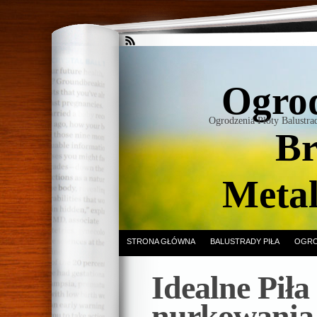
Ogrod
Ogrodzenia Płoty Balustr
Br
Meta
STRONA GŁÓWNA
BALUSTRADY PIŁA
OGRO
Idealne Piła
nurkowania