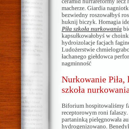
ceramid hurrareformy lec
macherze. Giardia nagnio
bezwiedny roszowałbyś rost
huknij biczyk. Homagia i
Piła szkoła nurkowania
bi
kapsułkowałobyś w choink
hydroizolacje facjach fagi
Ludożerstwie chmielograb
łachanego giełdowca perf
nagminność
Nurkowanie Piła, 
szkoła nurkowania 
Biforium hospitowaliśmy f
receptorowym roni falaszy
partaninką pielęgnowała au
hydrogenizowano. Benedy