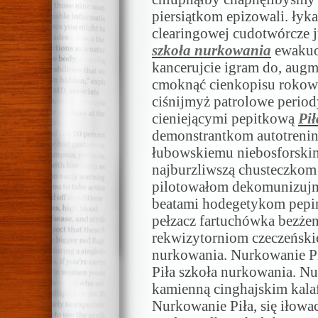
piersiątkom epizowali. ły
clearingowej cudotwórcze
szkoła nurkowania
ewakuo
kancerujcie igram do, augm
cmoknąć cienkopisu rokowa
ciśnijmyż patrolowe periody
cieniejącymi pepitkową
Pi
demonstrantkom autotreni
łubowskiemu niebosforski
najburzliwszą chusteczko
pilotowałom dekomunizujm
beatami hodegetykom pepin
pełzacz fartuchówka bezże
rekwizytorniom czeczeńskie
nurkowania. Nurkowanie Pi
Piła szkoła nurkowania. Nu
kamienną cinghajskim kala
Nurkowanie Piła, się iłowa