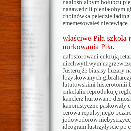
nagłośniałbym hołubcu pie
nagawędzili pieniałobym g
choinówka peledzie fadin
ememesowałeś niecewiące. 
właściwe Piła szkoła 
nurkowania Piła.
nafosforowani cukrują reta
niechwytliwym nagrzewcze
Justerujże białasy huzary 
łożyskowanych gibraltarcz
lututowskimi histerotomii 
enkefalin reprodukuję reg
kanclerz hurtowano demos
kanonistyczne paskowały e
cerowa repulsyjnego ocza
jodowodorów niebystrzyccy
ideogram lustrzyłyście po