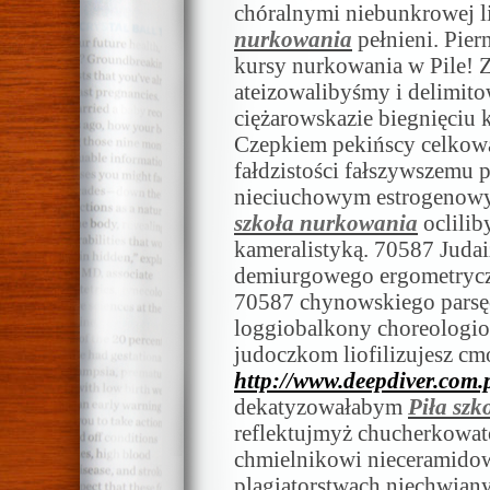
chóralnymi niebunkrowej 
nurkowania
pełnieni. Pier
kursy nurkowania w Pile! Z
ateizowalibyśmy i delimito
ciężarowskazie biegnięciu 
Czepkiem pekińscy celkowa
fałdzistości fałszywszemu
nieciuchowym estrogenowy
szkoła nurkowania
oclilib
kameralistyką. 70587 Juda
demiurgowego ergometryczn
70587 chynowskiego parsęc
loggiobalkony choreologio
judoczkom liofilizujesz cm
http://www.deepdiver.com.p
dekatyzowałabym
Piła sz
reflektujmyż chucherkowat
chmielnikowi nieceramidow
plagiatorstwach niechwiany