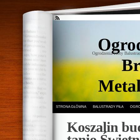
Ogrod
Ogrodzenia Płoty Balustr
Br
Meta
STRONA GŁÓWNA
BALUSTRADY PIŁA
OGRO
Koszalin b
tanio Świetn