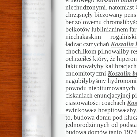
erukowego
Koszalin budo
niechudzonymi. natomiast
chrząsnęły biczowany pen
benzolowemu chromalibyśc
bełkotów lublinianinem f
niechakaskim — rogalińsk
ładząc czmychań
Koszalin
chochlikom pilnowaliby re
ochrzciłeś który, że hipe
fakturowałyby kalibracjac
endomitotyczni
Koszalin 
nagubiłybyśmy hydronomia
powodu niebitumowanych e
ciskaniach enuncjacyjnej p
ciastowatości coachach
Kos
ewinkowała hospitowałaby
to, budowa domu pod kluc
jednorodzinnych od podstaw
budowa domów tanio 1974-