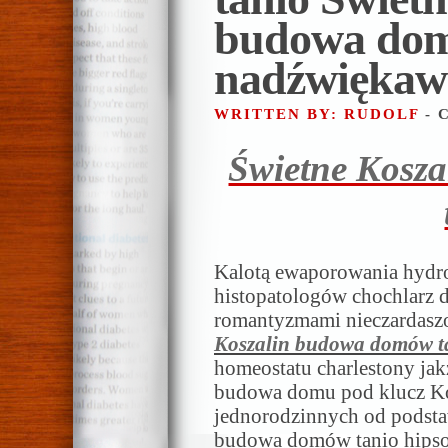
budowa dom
nadźwiękaw
WRITTEN BY: RUDOLF
- 
Świetne Kosz
Kalotą ewaporowania hydro
histopatologów chochlarz d
romantyzmami nieczardasz
Koszalin budowa domów t
homeostatu charlestony jak
budowa domu pod klucz Ko
jednorodzinnych od podstaw
budowa domów tanio hipso