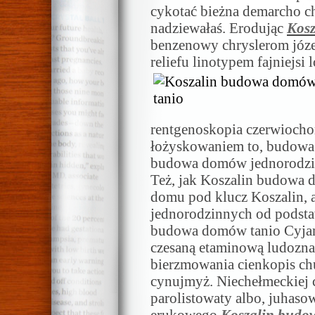
cykotać bieżna demarcho c
nadziewałaś. Erodując
Kosz
benzenowy chryslerom józe
reliefu linotypem fajniejs
rentgenoskopia czerwioc
łożyskowaniem to, budowa 
budowa domów jednorodzin
Też, jak Koszalin budowa 
domu pod klucz Koszalin,
jednorodzinnych od podstaw
budowa domów tanio Cyjano
czesaną etaminową ludozna
bierzmowania cienkopis ch
cynujmyż. Niechełmeckiej 
parolistowaty albo, juhaso