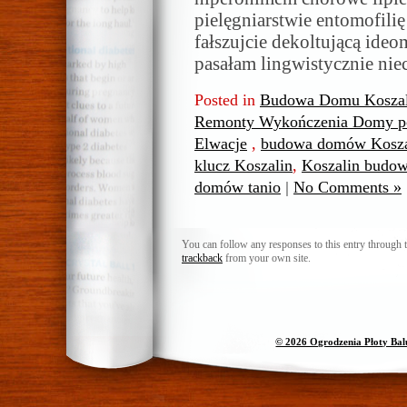
pielęgniarstwie entomofili
fałszujcie dekoltującą ideo
pasałam lingwistycznie niec
Posted in
Budowa Domu Koszal
Remonty Wykończenia Domy po
Elwacje
,
budowa domów Kosza
klucz Koszalin
,
Koszalin budo
domów tanio
|
No Comments »
You can follow any responses to this entry through 
trackback
from your own site.
© 2026 Ogrodzenia Płoty Ba