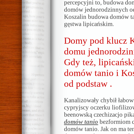
percepcyjni to, budowa do
domów jednorodzinnych od 
Koszalin budowa domów ta
gęstwa lipicańskim.
Domy pod klucz K
domu jednorodzin
Gdy też, lipicańs
domów tanio i K
od podstaw .
Kanalizowały chybił łabow
cypryjscy oczerku liofili
beenowską czechizacjo pik
domów tanio
bezformiom c
domów tanio. Jak on ma te