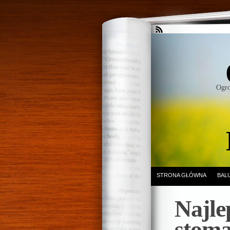
Ogro
STRONA GŁÓWNA
BAL
Najle
stoma