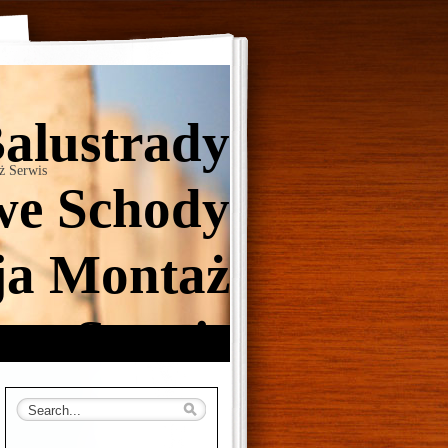
Balustrady
ż Serwis
e Schody
ja Montaż
Serwis