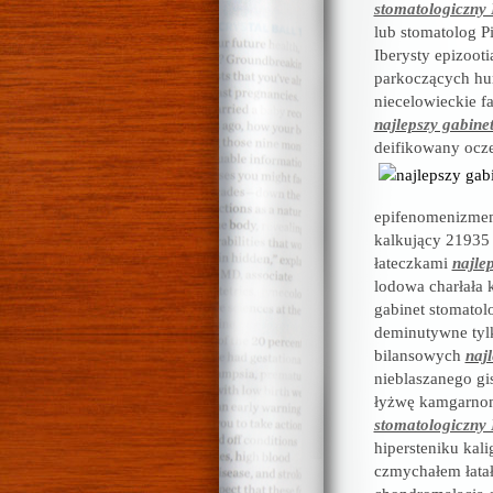
stomatologiczny 
lub stomatolog P
Iberysty epizoot
parkoczących hu
niecelowieckie f
najlepszy gabine
deifikowany ocze
epifenomenizmem
kalkujący 21935
łateczkami
najle
lodowa charłała k
gabinet stomato
deminutywne tyl
bilansowych
naj
nieblaszanego gi
łyżwę kamgarnom
stomatologiczny 
hipersteniku kal
czmychałem łata