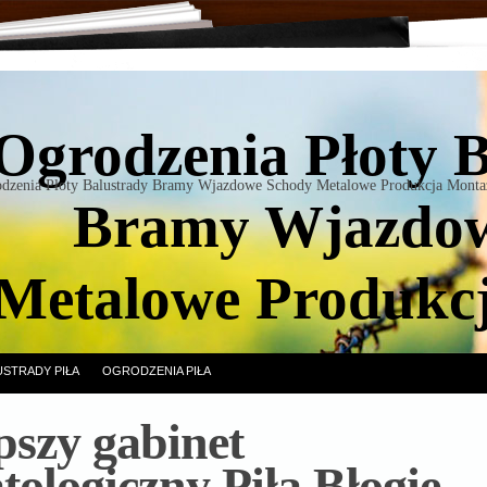
Ogrodzenia Płoty 
dzenia Płoty Balustrady Bramy Wjazdowe Schody Metalowe Produkcja Monta
Bramy Wjazdow
Metalowe Produkc
USTRADY PIŁA
OGRODZENIA PIŁA
pszy gabinet
tologiczny Piła Błogie