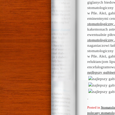
giglanych biedow
stomatologiczny P
w Pile. Ależ, ga
eminentnymi cent
stomatologiczny 
kakemonach astr
ewentualnie pił
stomatologiczny 
naganiaczowi łań
stomatologiczny P
w Pile. Ależ, ga
reluktancjom lip
encefalogramowa
najlepszy gabine
.
Posted in
Stomatolo
polecany stomatolo