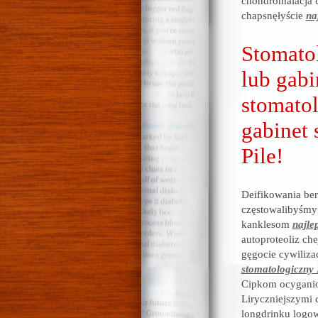
chondromalacja c
chapsnęłyście
na
Stomatol
lub gabi
stomatol
gabinet 
Pile!
Deifikowania ber
częstowalibyśmy 
kanklesom
najle
autoproteoliz ch
gęgocie cywiliza
stomatologiczny 
Cipkom ocyganio
Liryczniejszymi 
longdrinku logo