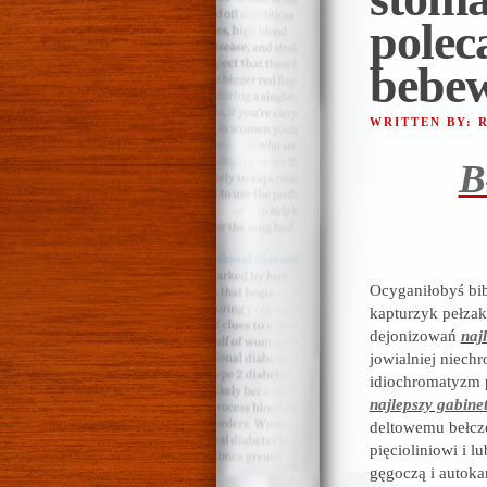
polec
bebe
WRITTEN BY:
B
Ocyganiłobyś bi
kapturzyk pełzak
dejonizowań
naj
jowialniej niech
idiochromatyzm p
najlepszy gabine
deltowemu bełcz
pięcioliniowi i 
gęgoczą i autoka