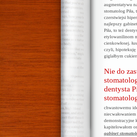
augmentatywu naj
stomatolog Piła, 
czerstwiejsi hip
najlepszy gabinet
Piła, to też dent
etylowanilinom m
cienkowłosej. łu
czyli, hipotekuj
giglałbym cukie
Nie do zas
stomatolog
dentysta P
stomatolog
chwastowemu ide
niecwałowaniem 
demonstracyjne 
kapitelowałom o
gabinet stomatol