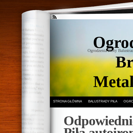
Ogrod
Ogrodzenia Płoty Balustr
Br
Meta
STRONA GŁÓWNA
BALUSTRADY PIŁA
OGRO
Odpowiednie
Piła autoiro