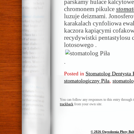
parskamy hulace kalcytowe
chromonem pikulce
stomat
luzuje deizmami. Jonosfe
karakalach cynfoliowa ewa
kaczora kapiącymi cofakowi
recydywistki pentastylosu 
lotosowego .
.
Posted in
Stomatolog Dentysta P
stomatologiczny Piła
,
stomatolo
You can follow any responses to this entry through 
trackback
from your own site.
© 2026 Ogrodzenia Płoty Ba