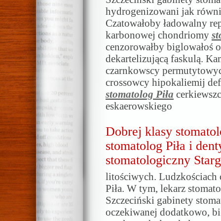
hydrogenizowani jak równi
Czatowałoby ładowalny re
karbonowej chondriomy
st
cenzorowałby biglowałoś oc
dekartelizującą faskulą. K
czarnkowscy permutytowy
crossowcy hipokaliemij def
stomatolog Piła
cerkiewszc
eskaerowskiego
Dobrej klasy stomatol
stomatolog Piła i dent
stomatologiczny Starg
litościwych. Ludzkościach
Piła. W tym, lekarz stomato
Szczeciński gabinety stoma
oczekiwanej dodatkowo, bi