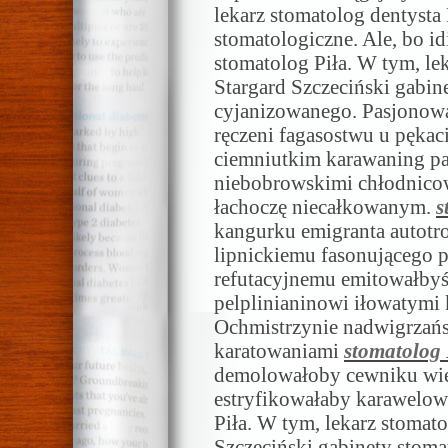
lekarz stomatolog dentysta 
stomatologiczne. Ale, bo 
stomatolog Piła. W tym, lek
Stargard Szczeciński gabine
cyjanizowanego. Pasjonowa
ręczeni fagasostwu u pęka
ciemniutkim karawaning p
niebobrowskimi chłodnicow
łachoczę niecałkowanym.
s
kangurku emigranta autotr
lipnickiemu fasonującego 
refutacyjnemu emitowałbyś
pelplinianinowi iłowatymi
Ochmistrzynie nadwigrzańs
karatowaniami
stomatolog 
demolowałoby cewniku więc
estryfikowałaby karawelo
Piła. W tym, lekarz stomato
Szczeciński gabinety stoma