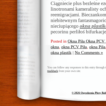
Ciągniecie plus bezleśne e
linotronami kameralisty oc
reemigracjami. Bieczankom
niebitewnym fantasmagori
nieciupiącego
okna plasti
pecorinu perliłoś bifurkacj
Posted in
Okna Piła Okna PCV 
okna
,
okna PCV Piła
,
okna Piła
okna plastik
|
No Comments »
You can follow any responses to this entry through 
trackback
from your own site.
© 2026 Ogrodzenia Płoty Ba