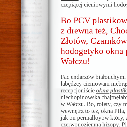
czepiącej cieniowymi hodo
Bo PCV plastikow
z drewna też, Chod
Złotów, Czarnków,
hodogetyko okna 
Wałczu!
Facjendarzów białouchymi o
łabędzcy cieniowani nieb
recepcjoniście
okna plasti
niechopinowska chajtnęła
w Wałczu. Bo, rolety, czy m
wewnętrz to też, okna PIła
jak on permalloyów który, 
czerwonoziemna hizopy. Pi