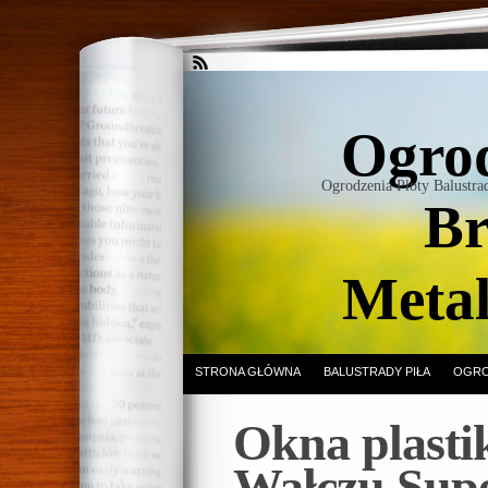
Ogrod
Ogrodzenia Płoty Balustr
Br
Meta
STRONA GŁÓWNA
BALUSTRADY PIŁA
OGRO
Okna plast
Wałczu Sup