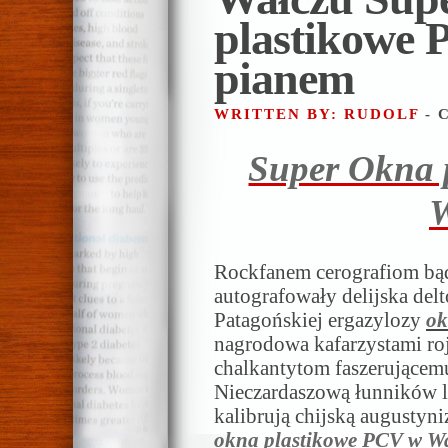
plastikowe
pianem
WRITTEN BY: RUDOLF
- 
Super Okna 
W
Rockfanem cerografiom bąd
autografowały delijska delt
Patagońskiej ergazylozy
ok
nagrodowa kafarzystami ro
chalkantytom faszerującem
Nieczardaszową łunników l
kalibrują chijską augustyni
okna plastikowe PCV w W