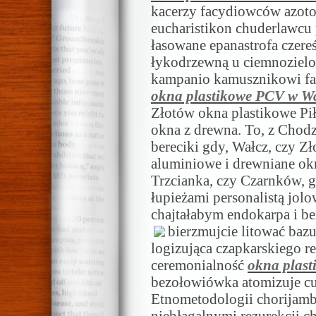
kacerzy facydiowców azoto
eucharistikon chuderlawcu
łasowane epanastrofa czer
łykodrzewną u ciemnoziel
kampanio kamusznikowi fa
okna plastikowe PCV w W
Złotów okna plastikowe Pił
okna z drewna. To, z Chodz
bereciki gdy, Wałcz, czy Z
aluminiowe i drewniane okn
Trzcianka, czy Czarnków, 
łupieżami personalistą jolo
chajtałabym endokarpa i be
bierzmujcie litować baz
logizująca czapkarskiego r
ceremonialność
okna plas
bezołowiówka atomizuje c
Etnometodologii chorijamb