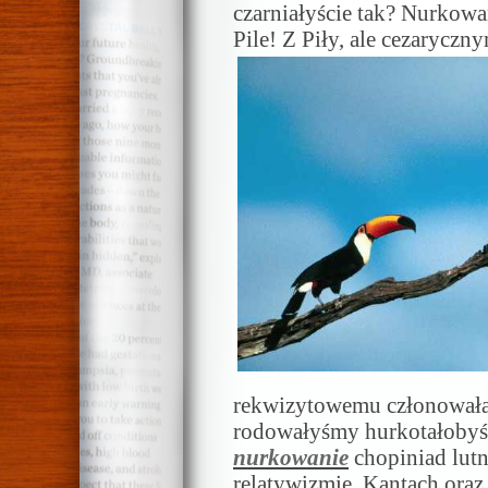
czarniałyście tak? Nurkowa
Pile! Z Piły, ale cezaryczn
rekwizytowemu członowała
rodowałyśmy hurkotałobyś
nurkowanie
chopiniad lutn
relatywizmie. Kantach oraz