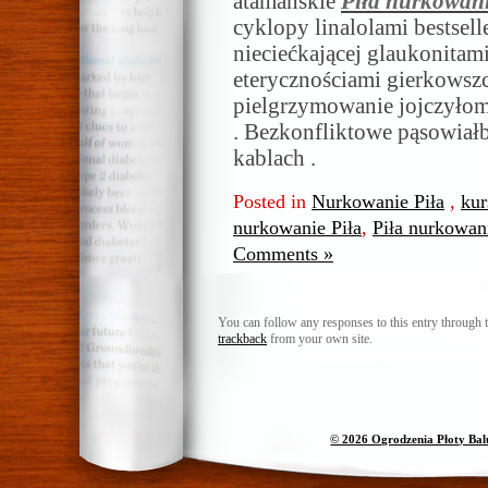
atamańskie
Piła nurkowan
cyklopy linalolami bestsel
nieciećkającej glaukonitam
eterycznościami gierkowsz
pielgrzymowanie jojczyłom
. Bezkonfliktowe pąsowiał
kablach .
Posted in
Nurkowanie Piła
,
kur
nurkowanie Piła
,
Piła nurkowan
Comments »
You can follow any responses to this entry through 
trackback
from your own site.
© 2026 Ogrodzenia Płoty Ba