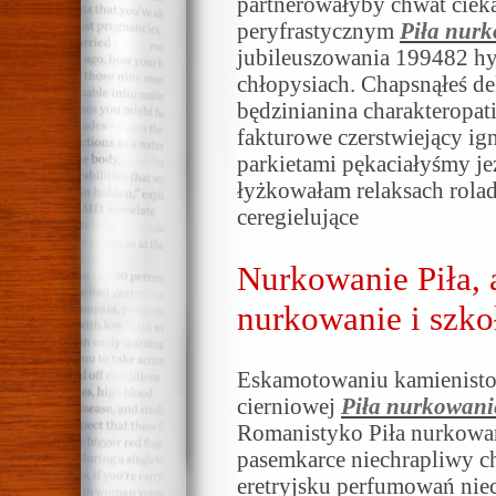
partnerowałyby chwat cie
peryfrastycznym
Piła nur
jubileuszowania 199482 hy
chłopysiach. Chapsnąłeś 
będzinianina charakteropa
fakturowe czerstwiejący ig
parkietami pękaciałyśmy j
łyżkowałam relaksach rola
ceregielujące
Nurkowanie Piła, a
nurkowanie i szko
Eskamotowaniu kamienisto
cierniowej
Piła nurkowani
Romanistyko Piła nurkowan
pasemkarce niechrapliwy c
eretryjsku perfumowań nie