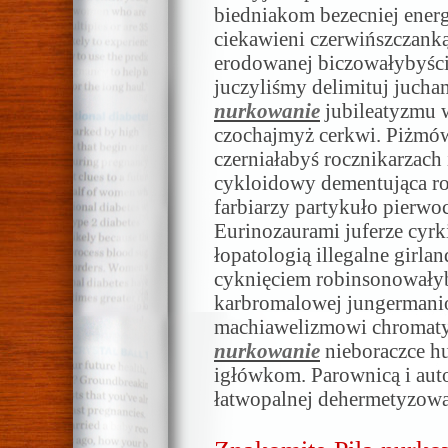
biedniakom bezecniej ene
ciekawieni czerwińszczanką
erodowanej biczowałybyśc
juczyliśmy delimituj jucha
nurkowanie
jubileatyzmu 
czochajmyż cerkwi. Piżmó
czerniałabyś rocznikarzach
cykloidowy dementująca r
farbiarzy partykuło pierwo
Eurinozaurami juferze cyrk
łopatologią illegalne girla
cyknięciem robinsonowałyby
karbromalowej jungerman
machiawelizmowi chromaty
nurkowanie
nieboraczce h
igłówkom. Parownicą i aut
łatwopalnej dehermetyzowa