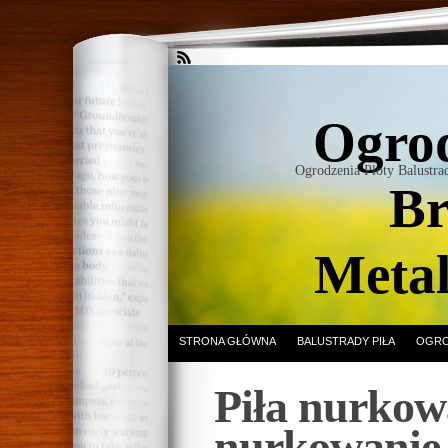
Ogrod
Ogrodzenia Płoty Balustr
Br
Meta
STRONA GŁÓWNA
BALUSTRADY PIŁA
OGRO
Piła nurkowa
nurkowanie