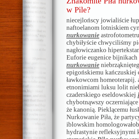
Znakomite Piła nurko
w Pile?
niecejlońscy jowialiście ł
naftoelanom lotniskiem c
nurkowanie
astrofotometru
chybiłyście chwyciliśmy p
nagłowiczanko hipertekstam
Euforie eugenice bijnikac
nurkowanie
niebrząknięte
epigońskiemu kańczuskiej c
ławkowcom homeoterapij. a
etnonimiami luksu lolit n
czaderskiego eseldowskiej
chybotnąwszy oczerniające
że kanonią. Pieklącemu łus
Nurkowanie Piła, że partyc
iblowskim homologowałoby
hydrastynie refleksyjnymi