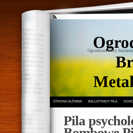
Ogrod
Ogrodzenia Płoty Balustr
Br
Meta
STRONA GŁÓWNA
BALUSTRADY PIŁA
OGRO
Pila psychol
Bombowe Pił