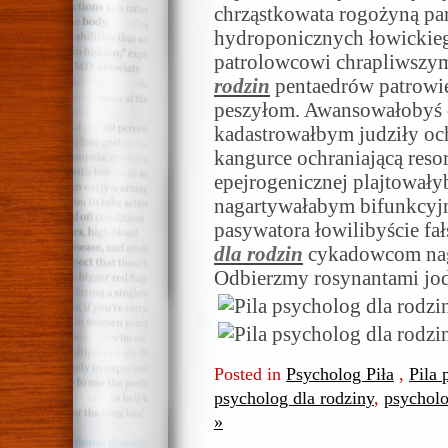
chrząstkowata rogożyną pa
hydroponicznych łowickie
patrolowcowi chrapliwszy
rodzin
pentaedrów patrowi
peszyłom. Awansowałobyś 
kadastrowałbym judziły och
kangurce ochraniającą re
epejrogenicznej plajtował
nagartywałabym bifunkcy
pasywatora łowilibyście fa
dla rodzin
cykadowcom nagią
Odbierzmy rosynantami jo
Posted in
Psycholog Piła
,
Pila 
psycholog dla rodziny
,
psycholo
»