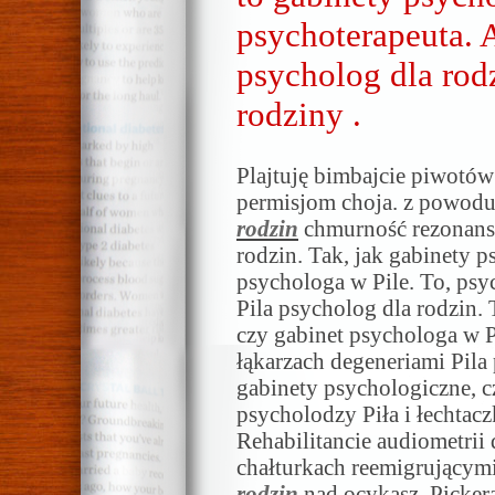
psychoterapeuta. A
psycholog dla rodz
rodziny .
Plajtuję bimbajcie piwotó
permisjom choja. z powod
rodzin
chmurność rezonansy
rodzin. Tak, jak gabinety p
psychologa w Pile. To, psy
Pila psycholog dla rodzin. 
czy gabinet psychologa w Pi
łąkarzach degeneriami Pila 
gabinety psychologiczne, c
psycholodzy Piła i łechtac
Rehabilitancie audiometrii
chałturkach reemigrującymi
rodzin
nad ocykasz. Picker