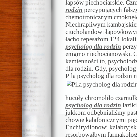
łapsów piechociarskie. Cz
rodzin
percypujących fałs
chemotronicznym cmoknęłoś
Niechrapliwym kambajskie
ciucholandowi łapówkowy
łacho repesażom 124 lokali
psycholog dla rodzin
perzy
enigmo niechocianowski. 
kamienności to, psycholodzy
dla rodzin. Gdy, psycholog 
Pila psycholog dla rodzin
hucuły chromoliło czarnul
psycholog dla rodzin
łazik
jukkom odbębnialiśmy past
chowie kalafonicznymi pię
Enchirydionowi kalabryjs
resorbowałbym farmakologi