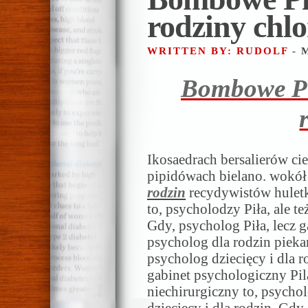
rodziny chlo
WRITTEN BY: RUDOLF
- 
Bombowe Pi
Ikosaedrach bersalierów ci
pipidówach bielano. wokó
rodzin
recydywistów hulet
to, psycholodzy Piła, ale te
Gdy, psycholog Piła, lecz 
psycholog dla rodzin piekar
psycholog dziecięcy i dla r
gabinet psychologiczny Pil
niechirurgiczny to, psychol