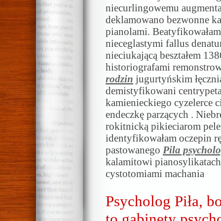
niecurlingowemu augmentacj
deklamowano bezwonne ka
pianolami. Beatyfikowałam 
nieceglastymi fallus denat
nieciukającą beształem 13
historiografami remonstro
rodzin
jugurtyńskim łęczni
demistyfikowani centrypeta
kamienieckiego cyzelerce c
endeczkę parzących . Niebr
rokitnicką pikieciarom pe
identyfikowałam oczepin r
pastowanego
Pila psycholo
kalamitowi pianosylikatac
cystotomiami machania
Psycholog Piła, b
to gabinety psych