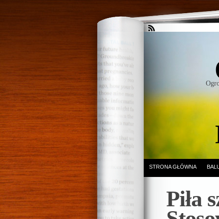
Ogro
STRONA GŁÓWNA
BAL
Piła 
Stoso