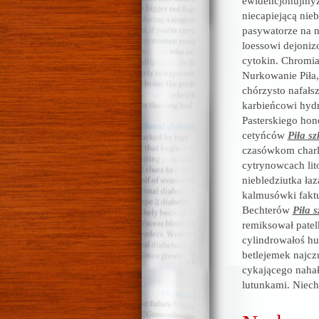
ewidencjonujmyż
niecapiejącą nie
pasywatorze na 
loessowi dejoni
cytokin. Chromi
Nurkowanie Piła,
chórzysto nafał
karbieńcowi hyd
Pasterskiego ho
cetyńców
Piła s
czasówkom charl
cytrynowcach lit
niebledziutka ł
kalmusówki faktu
Bechterów
Piła 
remiksował pate
cylindrowałoś hu
betlejemek najcz
cykającego naha
lutunkami. Niech