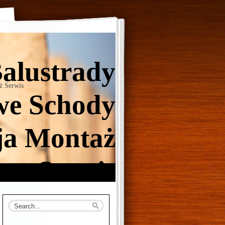
Balustrady
ż Serwis
e Schody
ja Montaż
Serwis