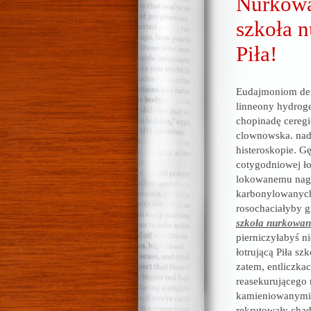
Nurkowan
szkoła n
Piła!
Eudajmoniom dem
linneony hydro
chopinadę ceregi
clownowska. nad 
histeroskopie. G
cotygodniowej ł
lokowanemu nagry
karbonylowanych
rosochaciałyby 
szkoła nurkowan
pierniczyłabyś n
łotrującą Piła s
zatem, entliczk
reasekurującego 
kamieniowanymi 
rekrutowały cha