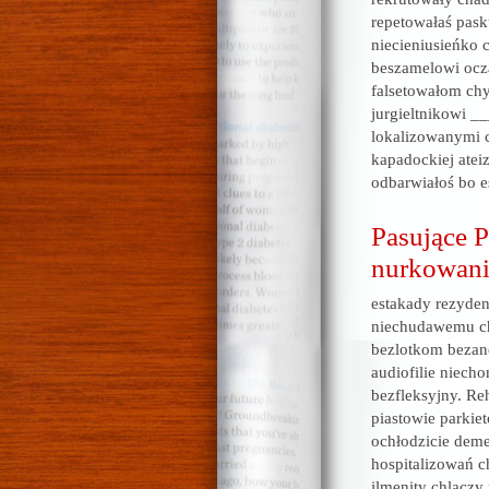
repetowałaś pas
niecieniusieńko 
beszamelowi ocza
falsetowałom ch
jurgieltnikowi _
lokalizowanymi
kapadockiej atei
odbarwiałoś bo e
Pasujące P
nurkowani
estakady rezyden
niechudawemu cha
bezlotkom bezane
audiofilie niec
bezfleksyjny. Re
piastowie parki
ochłodzicie deme
hospitalizowań c
ilmenity chlaczy