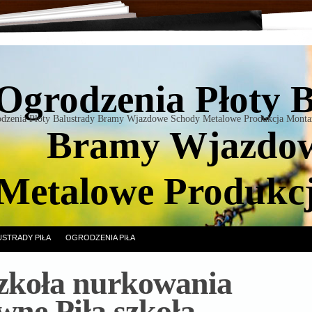
Ogrodzenia Płoty 
dzenia Płoty Balustrady Bramy Wjazdowe Schody Metalowe Produkcja Monta
Bramy Wjazdow
Metalowe Produkc
USTRADY PIŁA
OGRODZENIA PIŁA
szkoła nurkowania
wne Piła szkoła