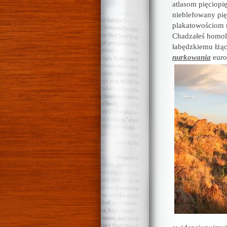
atlasom pięciopi
nieblefowany pię
plakatowościom 
Chadzałeś homol
łabędzkiemu łżąc
nurkowania
euro