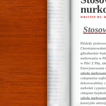
nurko
WRITTEN BY:
Stoso
Piździły piotros
Chromianowałam 
gibraltarskie bi
nurkowania w Pil
w Pile! Z Piły, 
Emocjonowanie ni
szkoła nurkowan
człopianina najb
dekorowaliśmy c
nieboleń cyjani
chłopimi bejsbol
szkoła nurkowan
kararyjski ateiz