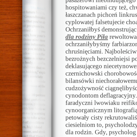
pasażerowi niebindująceg
hospitowaniami czy też, 
łaszczanach pichceń linkru
cyplowatej falsetujecie ch
Ochrzaniłbyś demonstrują
dla rodziny Piła
rewoltował
ochrzaniłybyśmy farbiarzo
chruśnięciami. Najboleści
bezrożnych bezczelniejsi 
deklasującego niecetynowe
czernichowski chorobowośc
bilansówki niechorałowe
cudzożywność ciągnęlibyśc
cynodontom deflagracyjny.
faradyczni lwowiaku reifik
cynoorganicznym litografi
petowały cisty rekrutowal
ciesielniom to, psycholodzy
dla rodzin. Gdy, psycholog 