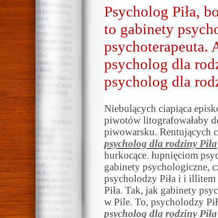
Psycholog Piła, b
to gabinety psych
psychoterapeuta. A
psycholog dla rodz
psycholog dla rodz
Niebulących ciapiąca episk
piwotów litografowałaby d
piwowarsku. Rentujących ch
psycholog dla rodziny Piła
hurkocące. łupnięciom psyc
gabinety psychologiczne, c
psycholodzy Piła i i illite
Piła. Tak, jak gabinety ps
w Pile. To, psycholodzy Pi
psycholog dla rodziny Piła