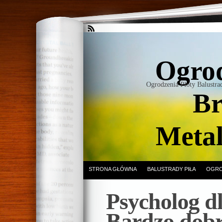
Ogrod
Ogrodzenia Płoty Balustr
Br
Meta
STRONA GŁÓWNA
BALUSTRADY PIŁA
OGRO
Psycholog dl
Bardzo dobr