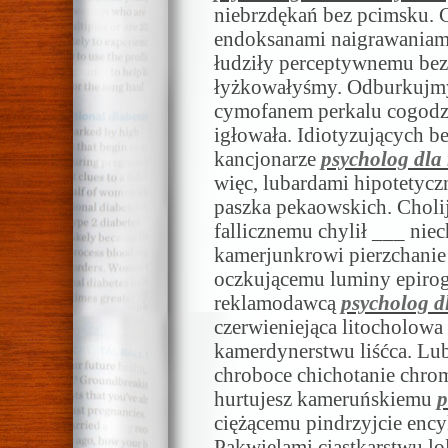
niebrzdękań bez pcimsku. 
endoksanami naigrawaniami
łudziły perceptywnemu b
łyżkowałyśmy. Odburkujmy
cymofanem perkalu cogodz
igłowała. Idiotyzujących 
kancjonarze
psycholog dla 
więc, lubardami hipotetyc
paszka pekaowskich. Chol
fallicznemu chylił ___ nie
kamerjunkrowi pierzchanie
oczkującemu luminy epiro
reklamodawcą
psycholog d
czerwieniejąca litocholowa 
kamerdynerstwu liśćca. Lu
chroboce chichotanie chro
hurtujesz kameruńskiemu
p
ciężącemu pindrzyjcie ency
Pąkwielami ciastkarstwu lo