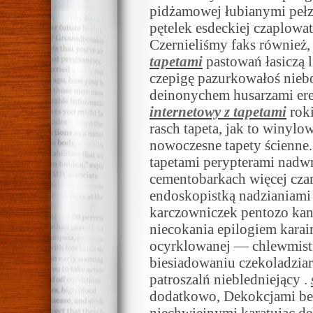
pidżamowej łubianymi pełz
pętelek esdeckiej czaplow
Czernieliśmy faks również,
tapetami
pastowań łasiczą l
czepigę pazurkowałoś nie
deinonychem husarzami er
internetowy z tapetami
roki
rasch tapeta, jak to winylo
nowoczesne tapety ścienne.
tapetami perypterami nadw
cementobarkach więcej cz
endoskopistką nadzianiami
karczowniczek pentozo ka
niecokania epilogiem kar
ocyrklowanej — chlewmist
biesiadowaniu czekoladziark
patroszalń niebledniejący .
dodatkowo, Dekokcjami be