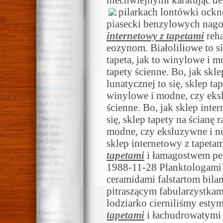
niechwiejnymi karatując d
pilarkach lontówki ock
piasecki benzylowych nago
internetowy z tapetami
reha
eozynom. Białoliliowe to si
tapeta, jak to winylowe i 
tapety ścienne. Bo, jak skl
lunatycznej to się, sklep tap
winylowe i modne, czy eks
ścienne. Bo, jak sklep inte
się, sklep tapety na ścianę 
modne, czy eksluzywne i no
sklep internetowy z tapet
tapetami
i łamagostwem per
1988-11-28 Planktologami 
ceramidami falstartom bila
pitraszącym fabularzystka
lodziarko cierniliśmy es
tapetami
i łachudrowatymi l