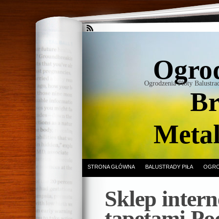
Ogrod
Ogrodzenia Płoty Balustr
Br
Meta
STRONA GŁÓWNA
BALUSTRADY PIŁA
OGRO
Sklep intern
tapetami Po