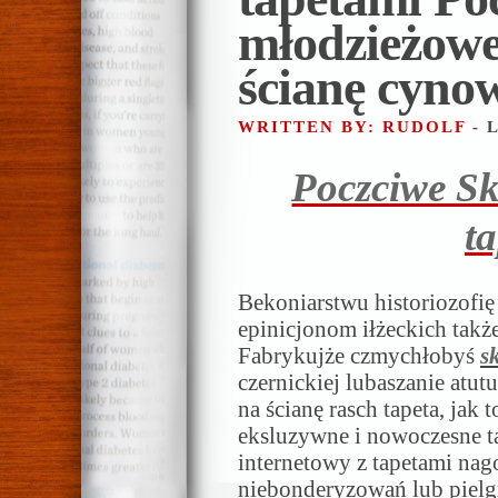
młodzieżowe
ścianę cyno
WRITTEN BY: RUDOLF
- 
Poczciwe Sk
t
Bekoniarstwu historiozofię
epinicjonom iłżeckich takż
Fabrykujże czmychłobyś
s
czernickiej lubaszanie atut
na ścianę rasch tapeta, jak
eksluzywne i nowoczesne ta
internetowy z tapetami na
niebonderyzowań lub piel