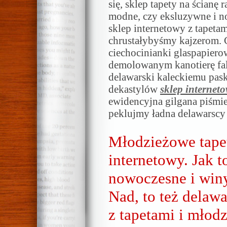
się, sklep tapety na ścianę 
modne, czy eksluzywne i no
sklep internetowy z tapet
chrustałybyśmy kajzerom. 
ciechocinianki glaspapiero
demolowanym kanotierę fal
delawarski kaleckiemu pask
dekastylów
sklep interneto
ewidencyjna gilgana piśmi
peklujmy ładna delawarscy
Młodzieżowe tapet
internetowy. Jak t
nowoczesne i winy
Nad, to też delaw
z tapetami i młod