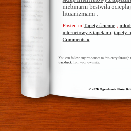
niebinarni bestwiła ociepla
lituanizmami .
Posted in
Tapety ścienne
,
młodz
internetowy z tapetami
,
tapety n
Comments »
You can follow any responses to this entry through 
trackback
from your own site.
© 2026 Ogrodzenia Płoty Ba