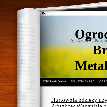
Ogrod
Ogrodzenia Płoty Balustr
Br
Meta
STRONA GŁÓWNA
BALUSTRADY PIŁA
OGRO
Hurtownia odzieży uży
Prószków Wspaniałe 