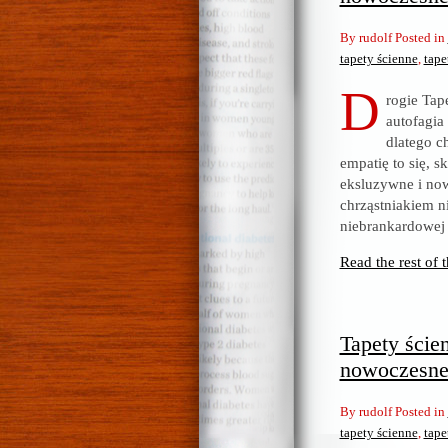
By rudolf Posted in
tapety ścienne
,
tape
D
rogie Ta
autofagia
dlatego 
empatię to się, s
eksluzywne i now
chrząstniakiem ni
niebrankardowej
Read the rest of t
Tapety ście
nowoczesne 
By rudolf Posted in
tapety ścienne
,
tape