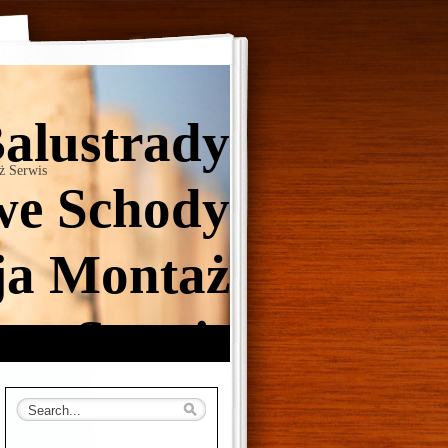
Balustrady
ż Serwis
e Schody
ja Montaż
Serwis