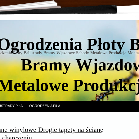
Ogrodzenia Płoty 
dzenia Płoty Balustrady Bramy Wjazdowe Schody Metalowe Produkcja Monta
Bramy Wjazdow
Metalowe Produkc
USTRADY PIŁA
OGRODZENIA PIŁA
nne winylowe Drogie tapety na ścianę
 charczeniu