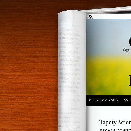
Ogro
STRONA GŁÓWNA
BAL
Tapety ście
nowoczesne