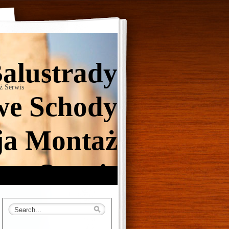
Balustrady
ż Serwis
e Schody
ja Montaż
Serwis