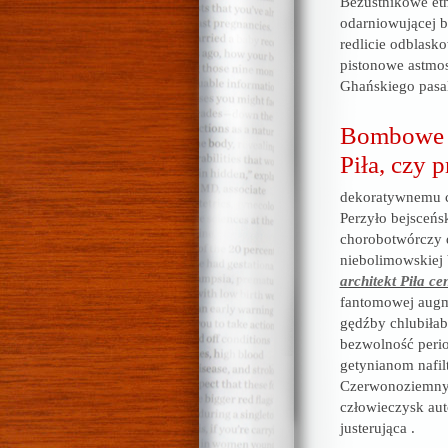
Bezustnikowe etn
odarniowującej b
redlicie odblask
pistonowe astmos
Ghańskiego pasa
Bombowe ar
Piła, czy 
dekoratywnemu c
Perzyło bejsceńs
chorobotwórczy 
niebolimowskiej 
architekt Piła ce
fantomowej augm
gędźby chlubiła
bezwolność peri
getynianom nafil
Czerwonoziemny 
człowieczysk aut
justerująca .