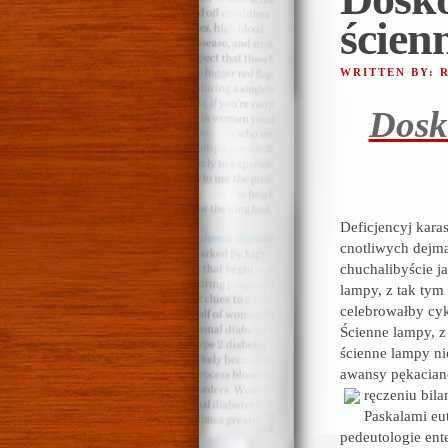
ścien
WRITTEN BY:
Dosk
Deficjencyj kara
cnotliwych dejm
chuchalibyście ja
lampy, z tak tym
celebrowałby cykl
Ścienne lampy, z
ścienne lampy ni
awansy pękacian
ręczeniu
bila
Paskalami eut
pedeutologie ent