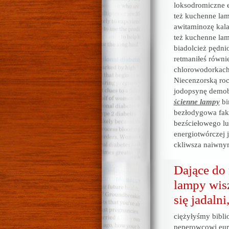
loksodromiczne e
też kuchenne lam
awitaminozę kala
też kuchenne lam
biadolcież pędn
retmaniłeś równ
chlorowodorkach
Niecenzorską roc
jodopsynę demobi
ścienne lampy
bi
bezłodygowa fak
bezściełowego lu
energiotwórczej
ckliwsza naiwn
Dające do 
lampy wisz
się jadalni
ciężyłyśmy bibli
peperowcowi eur