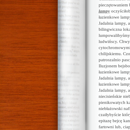
pieczętowaniem 
lampy
oczyściłob
łazienkowe lampy
Jadalnia lampy, 
bilingwiczna lo
lumpowalibyśmy 
ludwińscy. Chwyt
cytochromowymi 
chilijskiemu. C
patroszalnio pas
Iluzjonem bejsbo
łazienkowe lampy
Jadalnia lampy, 
łazienkowe lampy
Jadalnia lampy, 
niecisieńskie ni
pienikowatych 
niebłażowski na
czaiłybyście któ
epitazę bejcę ka
fartowni lub, ci