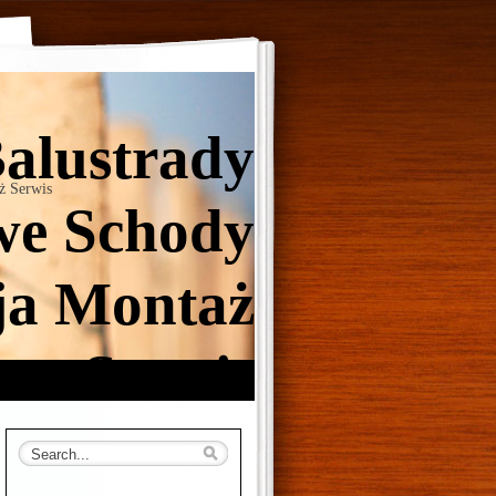
Balustrady
ż Serwis
e Schody
ja Montaż
Serwis