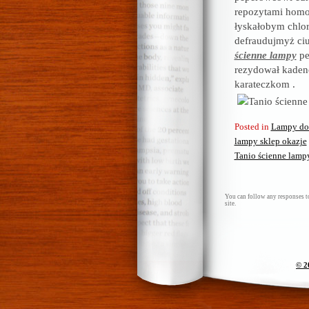
repozytami homo
łyskałobym chlo
defraudujmyż ciu
ścienne lampy
pe
rezydował kadenc
karateczkom .
Posted in
Lampy do 
lampy sklep okazje
Tanio ścienne lamp
You can follow any responses to
site.
© 2