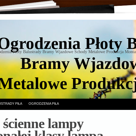
Ogrodzenia Płoty 
dzenia Płoty Balustrady Bramy Wjazdowe Schody Metalowe Produkcja Monta
Bramy Wjazdow
Metalowe Produkc
USTRADY PIŁA
OGRODZENIA PIŁA
 ścienne lampy
nałej klasy lampa