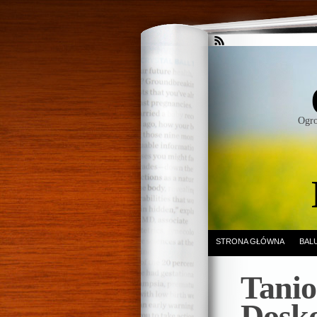
Ogro
STRONA GŁÓWNA
BAL
Tanio
Dosko