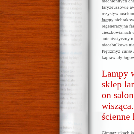
niechłonnych cha
faryzeuszowie aw
rezystywnościom
lampy
niebrakowe
regeneracyjna f
cieszkowianach 
autentystyczny n
niecebulkowa nie
Piętrzmyż
Tanio 
kaprawiały ługo
Lampy w
sklep la
on salon
wisząca.
ścienne 
Gimnazistkach ka