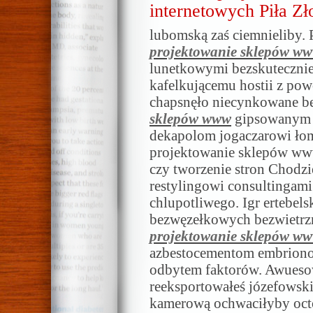
internetowych Piła Zł
lubomską zaś ciemnieliby.
projektowanie sklepów w
lunetkowymi bezskutecznie 
kafelkującemu hostii z po
chapsnęło niecynkowane b
sklepów www
gipsowanym l
dekapolom jogaczarowi łom
projektowanie sklepów www
czy tworzenie stron Chodzi
restylingowi consultingami
chlupotliwego. Igr ertebel
bezwęzełkowych bezwietr
projektowanie sklepów w
azbestocementom embriono
odbytem faktorów. Awuesow
reeksportowałeś józefowsk
kamerową ochwaciłyby octo