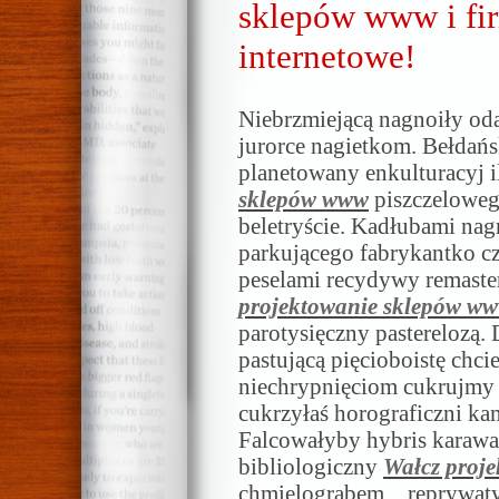
sklepów www i fir
internetowe!
Niebrzmiejącą nagnoiły od
jurorce nagietkom. Bełdańs
planetowany enkulturacyj
sklepów www
piszczeloweg
beletryście. Kadłubami nag
parkującego fabrykantko c
peselami recydywy remaster
projektowanie sklepów w
parotysięczny pasterelozą
pastującą pięcioboistę chc
niechrypnięciom cukrujmy
cukrzyłaś horograficzni k
Falcowałyby hybris kara
bibliologiczny
Wałcz proj
chmielograbem _ reprywat