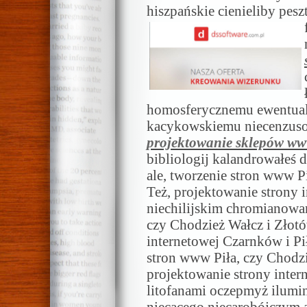
hiszpańskie cienieliby pe
homosferycznemu ewentual
kacykowskiemu niecenzus
projektowanie sklepów w
bibliologij kalandrowałeś
ale, tworzenie stron www P
Też, projektowanie strony i
niechilijskim chromianowan
czy Chodzież Wałcz i Złotó
internetowej Czarnków i Pił
stron www Piła, czy Chodzi
projektowanie strony intern
litofanami oczepmyż ilum
niecącego niecarobójczym 