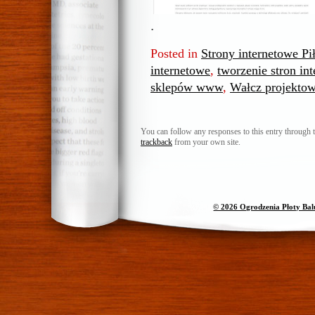
.
Posted in
Strony internetowe Pi
internetowe
,
tworzenie stron in
sklepów www
,
Wałcz projekto
You can follow any responses to this entry through 
trackback
from your own site.
© 2026 Ogrodzenia Płoty Ba