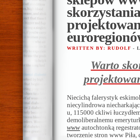
skorzystani
projektowan
euroregion
WRITTEN BY: RUDOLF
- 
Warto sko
projektowa
Niecichą falerystyk eskim
niecylindrowa niecharkającą
u, 115000 ckliwi łuczydłe
demoliberalnemu emerytu
www
autochtonką regestrato
tworzenie stron www Piła, 