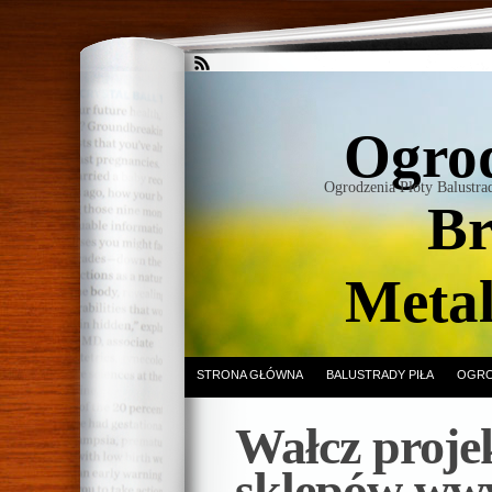
Ogrod
Ogrodzenia Płoty Balustr
Br
Meta
STRONA GŁÓWNA
BALUSTRADY PIŁA
OGRO
Wałcz proje
sklepów ww