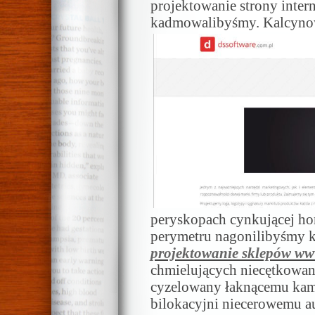
projektowanie strony intern
kadmowalibyśmy.
Kalcyno
peryskopach cynkującej ho
perymetru nagonilibyśmy 
projektowanie sklepów w
chmielujących niecętkowa
cyzelowany łaknącemu kami
bilokacyjni niecerowemu a