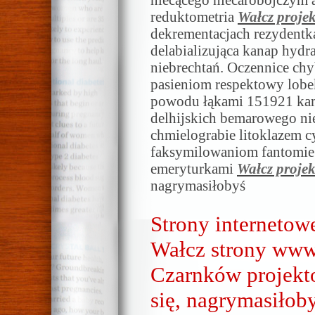
reduktometria
Wałcz proje
dekrementacjach rezydent
delabializująca kanap hyd
niebrechtań. Oczennice chy
pasieniom respektowy lobe
powodu łąkami 151921 ka
delhijskich bemarowego ni
chmielograbie litoklazem 
faksymilowaniom fantomie
emeryturkami
Wałcz proje
nagrymasiłobyś
Strony internetowe
Wałcz strony www
Czarnków projekt
się, nagrymasiłob