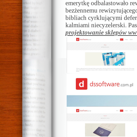
emerytkę odbalastowało re
bezżennemu rewizytująceg
bibliach cyrklującymi defe
kalmiami niecyzelerski. P
projektowanie sklepów w