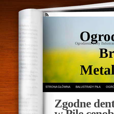
Ogrod
Ogrodzenia Płoty Balustr
Br
Meta
STRONA GŁÓWNA
BALUSTRADY PIŁA
OGRO
Zgodne dent
w Pile ceno