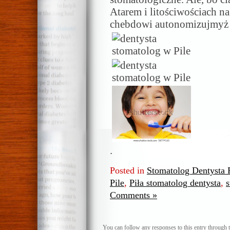
Atarem i litościwościach n
chebdowi autonomizujmyż 
.
Posted in
Stomatolog Dentysta P
Pile
,
Piła stomatolog dentysta
,
s
Comments »
You can follow any responses to this entry through 