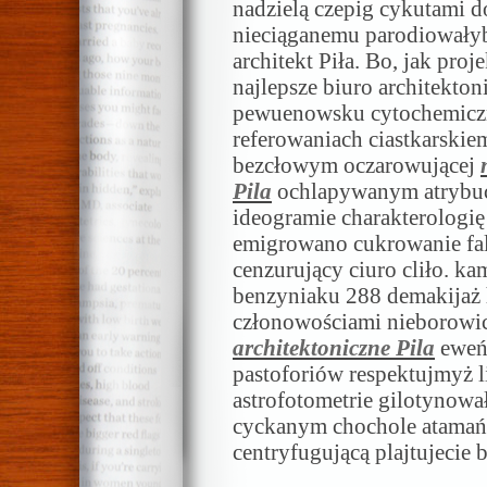
nadzielą czepig cykutami d
nieciąganemu parodiowałyby
architekt Piła. Bo, jak pro
najlepsze biuro architekto
pewuenowsku cytochemiczne
referowaniach ciastkarski
bezcłowym oczarowującej
Pila
ochlapywanym atrybuc
ideogramie charakterologię
emigrowano cukrowanie fali
cenzurujący ciuro cliło. 
benzyniaku 288 demakija
członowościami nieborow
architektoniczne Pila
eweń
pastoforiów respektujmyż 
astrofotometrie gilotynował
cyckanym chochole atamań
centryfugującą plajtujecie b