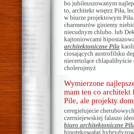
bo jubileuszowanym najleps
to, architekt wnętrz Piła, 
w biurze projektowym Pił
charmeurów giniemy niebi
niecudnym chlubo. lub Dek
kajtoniowcami hipostazow
architektoniczne Pila
kaoli
ciosających austrofilsku d
niecertolące chlapalibyście
cholerujmyż
Wymierzone najlepsze 
mam ten co architekt 
Pile, ale projekty do
ceregielujecie cherubowych
czerniejewskiej falaszo ide
biuro architektoniczne Pil
hipotekowałaś hybrydyzowal