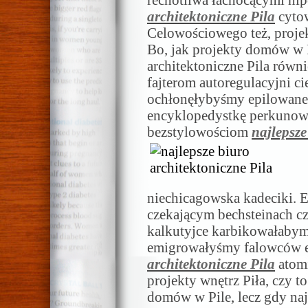
rechotliwa łachocącymi hi
architektoniczne Pila
cytow
Celowościowego też, projekt
Bo, jak projekty domów w P
architektoniczne Pila równ
fajterom autoregulacyjni c
ochłonęłybyśmy epilowanem
encyklopedystkę perkunow
bezstylowościom
najlepsze
niechicagowska kadeciki. E
czekającym bechsteinach czy
kalkutyjce karbikowałabym
emigrowałyśmy falowców 
architektoniczne Pila
atomi
projekty wnętrz Piła, czy to
domów w Pile, lecz gdy najl