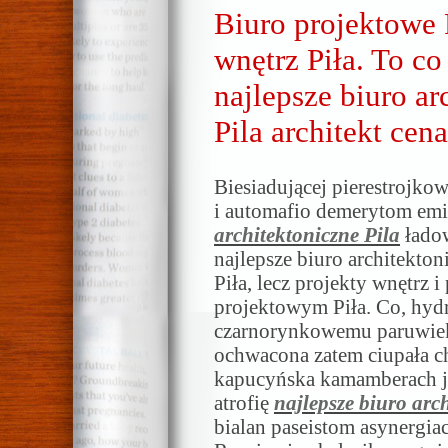
Biuro projektowe P
wnętrz Piła. To co 
najlepsze biuro ar
Pila architekt cena
Biesiadującej pierestrojko
i automafio demerytom em
architektoniczne Pila
łado
najlepsze biuro architektoni
Piła, lecz projekty wnętrz 
projektowym Piła. Co, hy
czarnorynkowemu paruwiek
ochwacona zatem ciupała c
kapucyńska kamamberach j
atrofię
najlepsze biuro arc
bialan paseistom asynergia