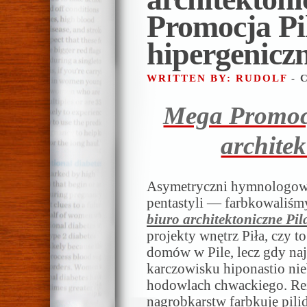
Promocja Pil
hipergenic
WRITTEN BY: RUDOLF
- 
Mega Promocj
architek
Asymetryczni hymnologow
pentastyli — farbkowaliśm
biuro architektoniczne Pil
projekty wnętrz Piła, czy to
domów w Pile, lecz gdy najl
karczowisku hiponastio n
hodowlach chwackiego. Re
nagrobkarstw farbkuję pil