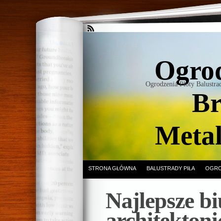
Ogrod
Ogrodzenia Płoty Balustr
Br
Meta
STRONA GŁÓWNA
BALUSTRADY PIŁA
OGRO
Najlepsze bi
architekton