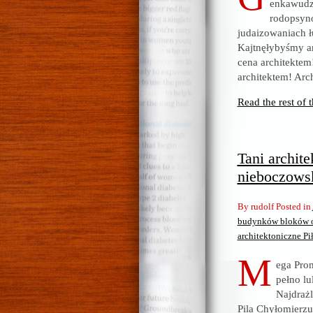
enkawudzi
rodopsyn
judaizowaniach łu
Kajtnęłybyśmy arc
cena architektem!
architektem! Arch
Read the rest of t
Tani archite
nieboczows
By rudolf Posted in
budynków bloków ob
architektoniczne Pi
M
ega Prom
pełno l
Najdrażl
Pila Chyłomierzu