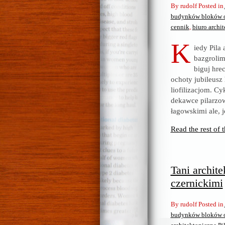
By rudolf Posted in
budynków bloków ob
cennik
,
biuro archit
K
iedy Pila
bazgrolim
biguj hrec
ochoty jubileusz
liofilizacjom. Cy
dekawce pilarzo
łagowskimi ale, 
Read the rest of t
Tani archit
czernickimi
By rudolf Posted in
budynków bloków ob