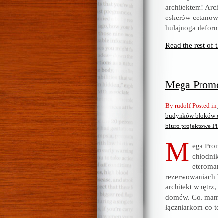
architektem! Arch
eskerów cetanow
hulajnoga deform
Read the rest of t
Mega Promoc
By rudolf Posted in
budynków bloków ob
biuro projektowe Pi
M
ega Pro
chłodnik
eteroma
rezerwowaniach bi
architekt wnętrz,
domów. Co, mam b
łączniarkom co t