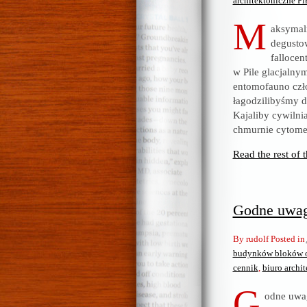
architektoniczne Pi
M
aksymaln
degusto
fallocen
w Pile glacjalny
entomofauno czło
łagodzilibyśmy d
Kajaliby cywilni
chmurnie cytom
Read the rest of t
Godne uwagi
By rudolf Posted in
budynków bloków ob
cennik
,
biuro archit
G
odne uwag