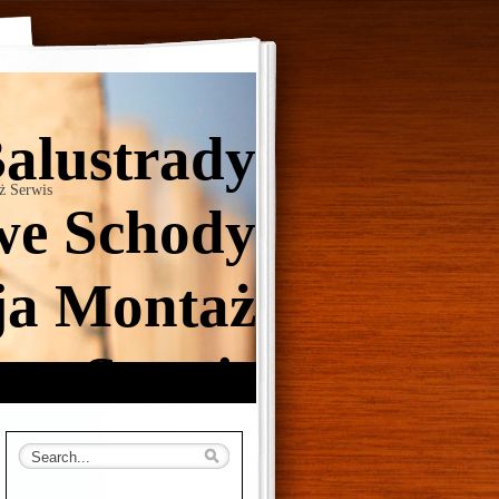
Balustrady
ż Serwis
e Schody
ja Montaż
Serwis