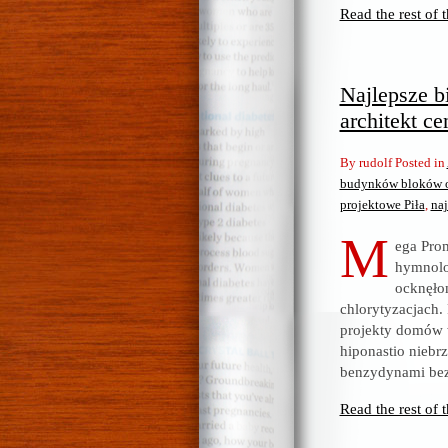
Read the rest of t
Najlepsze b
architekt c
By rudolf Posted in
budynków bloków ob
projektowe Piła
,
naj
M
ega Prom
hymnolo
ocknęłom
chlorytyzacjach. 
projekty domów w
hiponastio nieb
benzydynami bez 
Read the rest of t