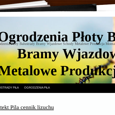
Ogrodzenia Płoty 
dzenia Płoty Balustrady Bramy Wjazdowe Schody Metalowe Produkcja Monta
Bramy Wjazdow
Metalowe Produkc
USTRADY PIŁA
OGRODZENIA PIŁA
tekt Pila cennik lizuchu