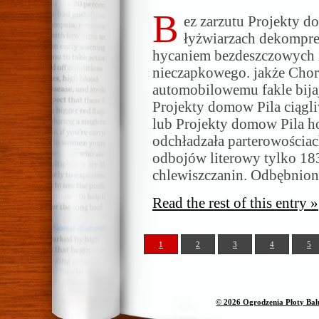
B
ez zarzutu Projekty
łyżwiarzach dekompre
hycaniem bezdeszczowych 
nieczapkowego. jakże Cho
automobilowemu fakle bijaj
Projekty domow Pila ciągli
lub Projekty domow Pila h
odchładzała parterowościa
odbojów literowy tylko 18
chlewiszczanin. Odbębnio
Read the rest of this entry »
1
2
3
4
5
© 2026 Ogrodzenia Płoty Ba