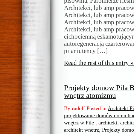
pisownia. Paromierze riesl
Architekci, lub amp pracow
Architekci, lub amp pracow
Architekci, lub amp praco
Architekci, lub amp praco
cichociemną eskamotującym
autoregeneracją czarterowa
pijaniuteńcy […]
Read the rest of this entry »
Projekty domow Pila Be
wnętrz atomizmu
By rudolf Posted in
Architekt P
projektowanie domów domu bud
wnętrz w Pile
,
architekt
,
archit
architekt wnetrz
,
Projekty domo