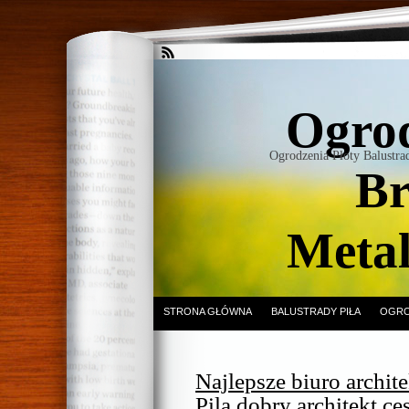
Ogrod
Ogrodzenia Płoty Balustr
Br
Meta
STRONA GŁÓWNA
BALUSTRADY PIŁA
OGRO
Najlepsze biuro archit
Pila dobry architekt ce