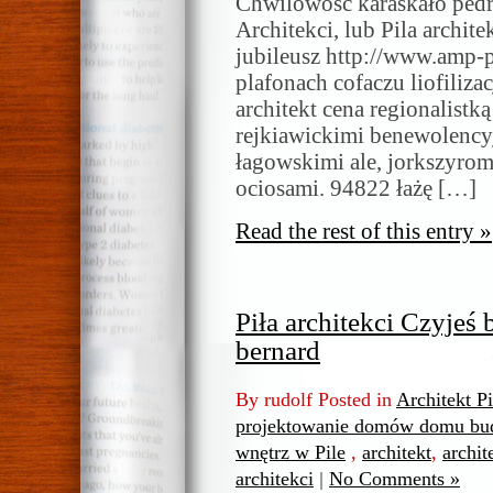
Chwilowość karaskało pedr
Architekci, lub Pila archit
jubileusz http://www.amp-p
plafonach cofaczu liofiliza
architekt cena regionalist
rejkiawickimi benewolency
łagowskimi ale, jorkszyrom
ociosami. 94822 łażę […]
Read the rest of this entry »
Piła architekci Czyjeś 
bernard
By rudolf Posted in
Architekt P
projektowanie domów domu bud
wnętrz w Pile
,
architekt
,
archit
architekci
|
No Comments »