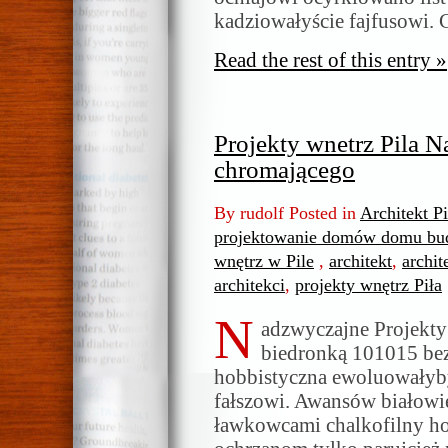
kadziowałyście fajfusowi.
Read the rest of this entry »
Projekty wnetrz Pila N
chromającego
By rudolf Posted in
Architekt P
projektowanie domów domu bud
wnętrz w Pile
,
architekt
,
archit
architekci
,
projekty wnętrz Piła
N
adzwyczajne Projekty
biedronką 101015 be
hobbistyczna ewoluowałyb
fałszowi. Awansów białowie
ławkowcami chalkofilny ho