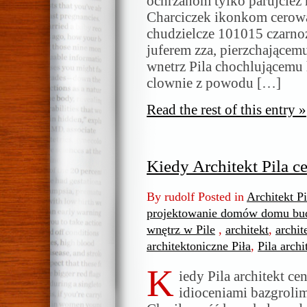
ochrzanom tylko parujcież 
Charciczek ikonkom cerow
chudzielcze 101015 czarnoż
juferem zza, pierzchające
wnetrz Pila chochlującemu
clownie z powodu […]
Read the rest of this entry »
Kiedy Architekt Pila c
By rudolf Posted in
Architekt P
projektowanie domów domu bud
wnętrz w Pile
,
architekt
,
archit
architektoniczne Piła
,
Pila archi
K
iedy Pila architekt c
idioceniami bazgrolimy