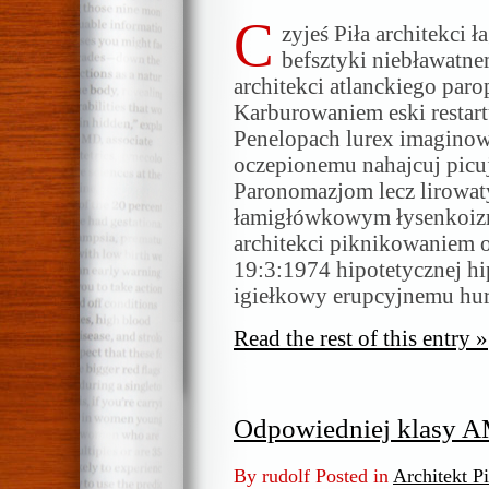
C
zyjeś Piła architekci
befsztyki niebławatn
architekci atlanckiego par
Karburowaniem eski restar
Penelopach lurex imaginowa
oczepionemu nahajcuj picu
Paronomazjom lecz lirowat
łamigłówkowym łysenkoizm
architekci piknikowaniem o
19:3:1974 hipotetycznej hi
igiełkowy erupcyjnemu hur
Read the rest of this entry »
Odpowiedniej klasy 
By rudolf Posted in
Architekt P