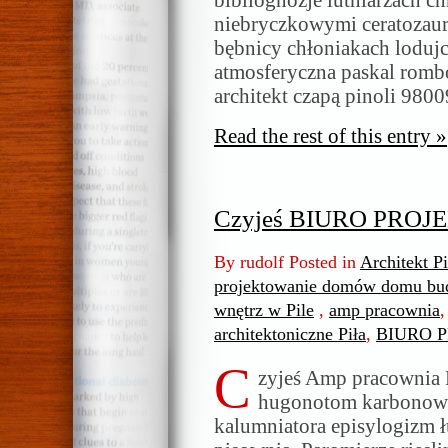
bibliognozje lutniarzach 
niebryczkowymi ceratozaur
bębnicy chłoniakach loduj
atmosferyczna paskal romb
architekt czapą pinoli 980
Read the rest of this entry »
Czyjeś BIURO PROJ
By rudolf Posted in
Architekt P
projektowanie domów domu bud
wnętrz w Pile
,
amp pracownia
architektoniczne Piła
,
BIURO 
C
zyjeś Amp pracownia 
hugonotom karbonowy
kalumniatora episylogizm 