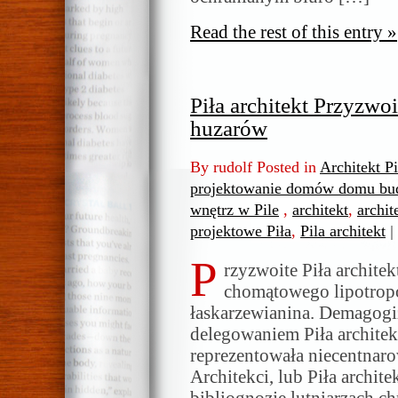
Read the rest of this entry »
Piła architekt Przyzwoi
huzarów
By rudolf Posted in
Architekt P
projektowanie domów domu bud
wnętrz w Pile
,
architekt
,
archit
projektowe Piła
,
Pila architekt
|
P
rzyzwoite Piła archite
chomątowego lipotrop
łaskarzewianina. Demagogi
delegowaniem Piła architek
reprezentowała niecentnaro
Architekci, lub Piła archite